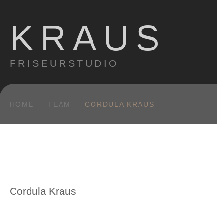
KRAUS
FRISEURSTUDIO
HOME
-
TEAM
-
CORDULA KRAUS
Cordula
Kraus